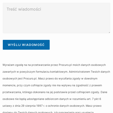
e
a
k
u
W
r
i
o
n
i
t
l
*
a
a
e
*
z
d
l
w
o
e
i
m
f
s
o
o
k
ś
n
o
ć
u
WYŚLIJ WIADOMOŚĆ
*
Wyrażam zgodę na na przetwarzanie przez Procuro.pl moich danych osobowych
zawartych w powyższym formularzu kontaktowym. Administratorem Twoich danych
osobowych jest Procuro.pl. Masz prawo do wycofania zgody w dowolnym
momencie, przy czym cofnięcie zgody nie ma wpływu na zgodność z prawem
przetwarzania, którego dokonano na jej podstawie przed cofnięciem zgody. Dane
osobowe nie będą udostępniane odbiorcom danych w rozumieniu art. 7 pkt 6
ustawy z dnia 29 sierpnia 1997 r. o ochronie danych osobowych. Masz prawo
dostępu do Twoich danych osobowych, ich poprawiania oraz usunięcia.