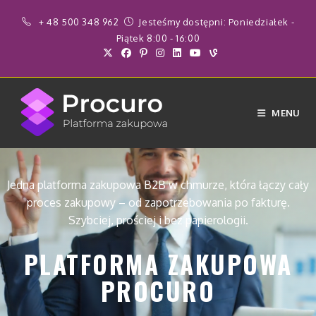
do
treści
+ 48 500 348 962
Jesteśmy dostępni: Poniedziałek -
Piątek 8:00 - 16:00
MENU
Jedna platforma zakupowa B2B w chmurze, która łączy cały
proces zakupowy – od zapotrzebowania po fakturę.
Szybciej, prościej i bez papierologii.
PLATFORMA ZAKUPOWA
PROCURO